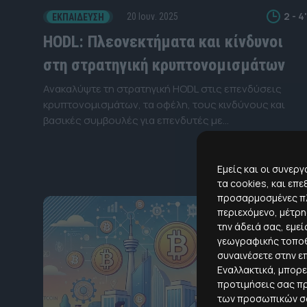
2 - 4'
20 Ιουν. 2025
ΕΚΠΑΊΔΕΥΣΗ
HODL: Πλεονεκτήματα και κίνδυνοι
στη στρατηγική κρυπτονομισμάτων
Ανακαλύψτε τη στρατηγική HODL στις επενδύσεις
κρυπτονομισμάτων, τα οφέλη, τους κινδύνους και
βασικές συμβουλές για επενδυτές με
μακροπρόθεσμο ορίζοντα.
Εμείς και οι συνερ
τα cookies, και ε
προσαρμοσμένες πλ
περιεχόμενο, μέτρη
την άδειά σας, εμε
γεωγραφικής τοποθ
συναινέσετε στην 
Εναλλακτικά, μπορε
προτιμήσεις σας πρ
των προσωπικών σας