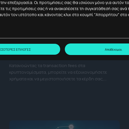
 την επεξεργασία. Οι προτιμήσεις σας θα ισχύουν μόνο για αυτόν τ
τε τις προτιμήσεις σας ή να ανακαλέσετε τη συγκατάθεσή σας ανά 
υτόν τον ιστότοπο και κάνοντας κλικ στο κουμπί "Απορρήτου" στο
2 - 3'
01 Αυγ. 2024
ΕΚΠΑΊΔΕΥΣΗ
Κρυπτονομίσματα: Οδηγός για τα
ΣΣΟΤΕΡΕΣ ΕΠΙΛΟΓΕΣ
Αποδέχομαι
transaction fees
Κατανοώντας τα transaction fees στα
κρυπτονομίσματα, μπορείτε να εξοικονομήσετε
χρήματα και να μεγιστοποιήσετε τα κέρδη σας,
επιλέγοντας τη σωστή στιγμή και δίκτυο.