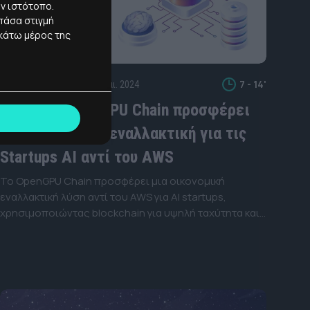
ον ιστότοπο.
πάσα στιγμή
 κάτω μέρος της
7 - 14'
26 Μάι. 2024
HIDDEN GEMS
OGPU: Το OpenGPU Chain προσφέρει
μια οικονομική εναλλακτική για τις
Startups AI αντί του AWS
Το OpenGPU Chain προσφέρει μια οικονομική
εναλλακτική λύση αντί του AWS για AI startups,
χρησιμοποιώντας blockchain για υψηλή ταχύτητα και
μειωμένο κόστος. $OGPU