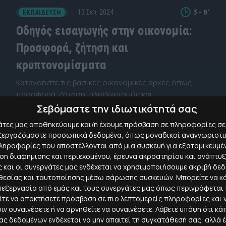
3 - 6'
13 Σεπ. 2024
ΕΚΠΑΊΔΕΥΣΗ
Οδηγός εισαγωγής στην οικονομία:
Προσφορά, ζήτηση και
κρυπτονομίσματα
Κατανοήστε τις βασικές οικονομικές αρχές όπως
προσφορά, ζήτηση, πληθωρισμός και
κρυπτονομίσματα. Ένας πλήρης οδηγός για
Σεβόμαστε την ιδιωτικότητά σας
αρχάριους.
γάτες μας αποθηκεύουμε και/ή έχουμε πρόσβαση σε πληροφορίες σε
πεξεργαζόμαστε προσωπικά δεδομένα, όπως μοναδικοί αναγνωριστικ
ηροφορίες που αποστέλλονται από μια συσκευή για εξατομικευμέν
ση διαφήμισης και περιεχομένου, έρευνα ακροατηρίου και ανάπτυ
ίς και οι συνεργάτες μας ενδέχεται να χρησιμοποιήσουμε ακριβή δε
εσίας και ταυτοποίησης μέσω σάρωσης συσκευών. Μπορείτε να κάν
επεξεργασία από εμάς και τους συνεργάτες μας όπως περιγράφετα
ίτε να αποκτήσετε πρόσβαση σε πιο λεπτομερείς πληροφορίες και ν
ιν συναινέσετε ή να αρνηθείτε να συναινέσετε.
Λάβετε υπόψη ότι κά
 δεδομένων ενδέχεται να μην απαιτεί τη συγκατάθεσή σας, αλλά έ