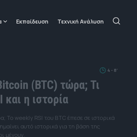
α
Εκπαίδευση
Τεχνική Ανάλυση
4 - 8'
itcoin (BTC) τώρα; Τι
I και η ιστορία
α; Το weekly RSI του BTC έπεσε σε ιστορικά
σημαίνει αυτό ιστορικά για τη βάση της
οι μένουν.