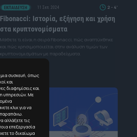
2 - 4'
11 Σεπ. 2024
ΕΚΠΑΊΔΕΥΣΗ
Fibonacci: Ιστορία, εξήγηση και χρήση
στα κρυπτονομίσματα
Μάθετε τι είναι η σειρά Fibonacci, πώς αναπτύχθηκε
και πώς χρησιμοποιείται στην ανάλυση τιμών των
κρυπτονομισμάτων με παραδείγματα.
 μια συσκευή, όπως
οί και
ες διαφημίσεις και
ξη υπηρεσιών.
Με
δομένα
ετε κλικ για να
ι παραπάνω.
α αλλάξετε τις
ποια επεξεργασία
χετε το δικαίωμα