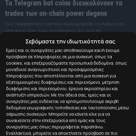
Τα Telegram bot coins διευκολύνουν τα
trades των on-chain power degens
Ένα Telegram bot coin που κυκλοφόρησε τον Μάιο έχει
ήδη σημειώσει όγκο συναλλαγών άνω των 86
εκατομμυρίων δολαρίων.
Σεβόμαστε την ιδιωτικότητά σας
Εμείς και οι συνεργάτες μας αποθηκεύουμε και/ή έχουμε
πρόσβαση σε πληροφορίες σε μια συσκευή, όπως τα
cookies, και επεξεργαζόμαστε προσωπικά δεδομένα, όπως
μοναδικοί αναγνωριστικοί και προσαρμοσμένες
πληροφορίες που αποστέλλονται από μια συσκευή για
εξατομικευμένες διαφημίσεις και περιεχόμενο, μέτρηση
διαφήμισης και περιεχομένου, έρευνα ακροατηρίου και
ανάπτυξη υπηρεσιών.
Με την άδειά σας, εμείς και οι
συνεργάτες μας ενδέχεται να χρησιμοποιήσουμε ακριβή
δεδομένα γεωγραφικής τοποθεσίας και ταυτοποίησης μέσω
σάρωσης συσκευών. Μπορείτε να κάνετε κλικ για να
συναινέσετε στην επεξεργασία από εμάς και τους
συνεργάτες μας όπως περιγράφεται παραπάνω.
Εναλλακτικά, μπορείτε να αποκτήσετε πρόσβαση σε πιο