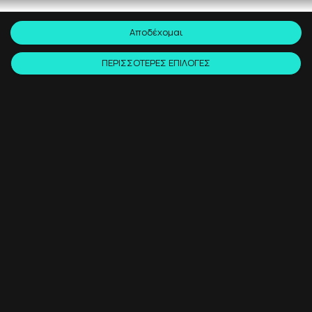
Αποδέχομαι
ΠΕΡΙΣΣΟΤΕΡΕΣ ΕΠΙΛΟΓΕΣ
1 - 2'
10 Ιουλ. 2023
ΝΈΑ
Ο Nick Szabo: Ο σκιώδης δημιουργός του
Bitcoin
Ο κόσμος των κρυπτονομισμάτων και της blockchain
τεχνολογίας οφείλει πολλά σε μια μυστηριώδη μορφή, τον
Nick Szabo.