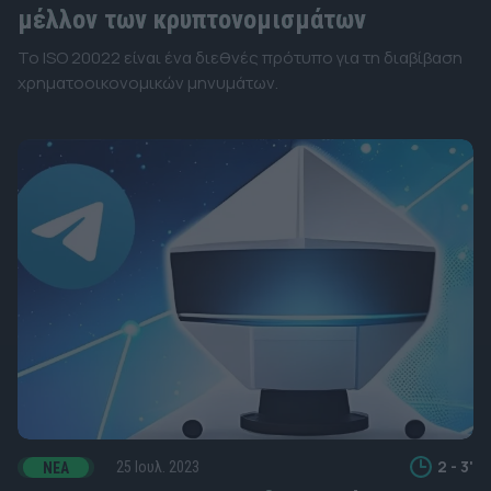
Ανακαλύψτε
μέλλον των κρυπτονομισμάτων
νέα,
Το ISO 20022 είναι ένα διεθνές πρότυπο για τη διαβίβαση
νομίσματα,
χρηματοοικονομικών μηνυμάτων.
εκπαίδευση
και
trading
μέσα
από
τον
ιστότοπό
μας.
2 - 3'
25 Ιουλ. 2023
ΝΈΑ