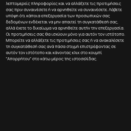
λεπτομερείς πληροφορίες και να αλλάξετε τις προτιμήσεις
1 - 2'
23 Ιουλ. 2023
ΝΈΑ
σας πριν συναινέσετε ή να αρνηθείτε να συναινέσετε.
Λάβετε
υπόψη ότι κάποια επεξεργασία των προσωπικών σας
Η ιστορία και η φιλοσοφία του Crypto-
δεδομένων ενδέχεται να μην απαιτεί τη συγκατάθεσή σας,
Anarchist Manifesto
αλλά έχετε το δικαίωμα να αρνηθείτε αυτήν την επεξεργασία.
Οι προτιμήσεις σας θα ισχύουν μόνο για αυτόν τον ιστότοπο.
Το Crypto-Anarchist Manifesto (Κρυπτο-Αναρχικό
Μπορείτε να αλλάξετε τις προτιμήσεις σας ή να ανακαλέσετε
Μανιφέστο) είναι ένα κείμενο που δημοσιεύτηκε το 1988
τη συγκατάθεσή σας ανά πάσα στιγμή επιστρέφοντας σε
από τον Timothy C. May.
αυτόν τον ιστότοπο και κάνοντας κλικ στο κουμπί
"Απορρήτου" στο κάτω μέρος της ιστοσελίδας.