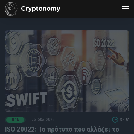
Cryptonomy
Καλωσήρθατε
στο
Cryptonomy!
Το
καλύτερο
σημείο
εκκίνησης
για
τον
κόσμο
3 - 5'
26 Ιουλ. 2023
ΝΈΑ
Blockchain.
ISO 20022: Το πρότυπο που αλλάζει το