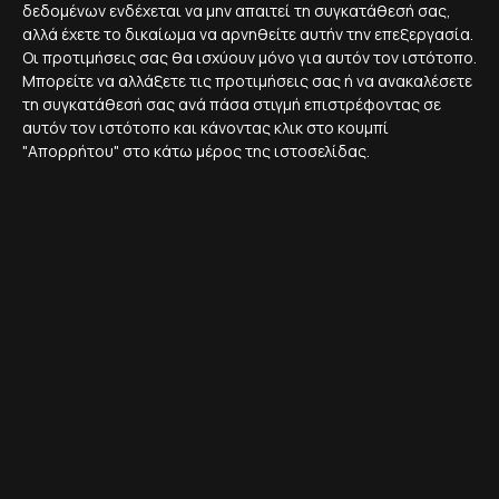
δεδομένων ενδέχεται να μην απαιτεί τη συγκατάθεσή σας,
σχετικά με τα οφέλη των κρυπτονομισμάτων.
αλλά έχετε το δικαίωμα να αρνηθείτε αυτήν την επεξεργασία.
Οι προτιμήσεις σας θα ισχύουν μόνο για αυτόν τον ιστότοπο.
Μπορείτε να αλλάξετε τις προτιμήσεις σας ή να ανακαλέσετε
Μια άλλη σημαντική τάση που επηρεάζει τις τιμές
τη συγκατάθεσή σας ανά πάσα στιγμή επιστρέφοντας σε
κρυπτονομισμάτων είναι η αυξανόμενη ρυθμιστική
αυτόν τον ιστότοπο και κάνοντας κλικ στο κουμπί
ορατότητα. Οι κυβερνήσεις σε όλο τον κόσμο
"Απορρήτου" στο κάτω μέρος της ιστοσελίδας.
αρχίζουν να ρυθμίζουν την αγορά των
κρυπτονομισμάτων, γεγονός που μπορεί να
επηρεάσει την προσφορά και τη ζήτηση των
κρυπτονομισμάτων.
Παρά τις προκλήσεις που αντιμετωπίζει η αγορά των
κρυπτονομισμάτων, οι επενδυτές εξακολουθούν να
βλέπουν τα κρυπτονομίσματα ως μια ελκυστική
επένδυση. Τα κρυπτονομίσματα προσφέρουν μια
σειρά από πλεονεκτήματα έναντι των παραδοσιακών