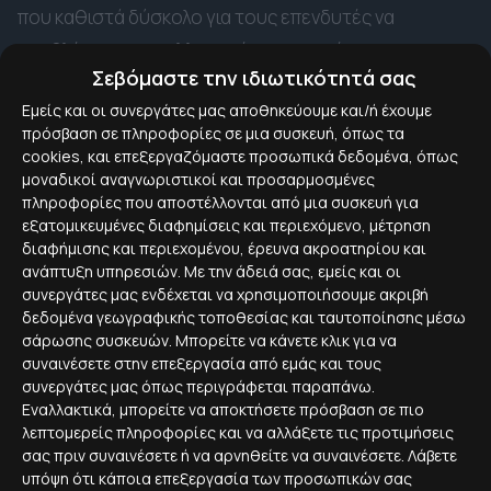
που καθιστά δύσκολο για τους επενδυτές να
προβλέψουν τις μελλοντικές τους τιμές.
Σεβόμαστε την ιδιωτικότητά σας
Ωστόσο, υπάρχουν ορισμένες τάσεις που μπορούν
Εμείς και οι συνεργάτες μας αποθηκεύουμε και/ή έχουμε
πρόσβαση σε πληροφορίες σε μια συσκευή, όπως τα
να βοηθήσουν τους επενδυτές να κατανοήσουν
cookies, και επεξεργαζόμαστε προσωπικά δεδομένα, όπως
καλύτερα τις μελλοντικές προοπτικές στις τιμές
μοναδικοί αναγνωριστικοί και προσαρμοσμένες
κρυπτονομισμάτων.
πληροφορίες που αποστέλλονται από μια συσκευή για
εξατομικευμένες διαφημίσεις και περιεχόμενο, μέτρηση
διαφήμισης και περιεχομένου, έρευνα ακροατηρίου και
Μια από τις πιο σημαντικές τάσεις που επηρεάζουν
ανάπτυξη υπηρεσιών.
Με την άδειά σας, εμείς και οι
τις τιμές κρυπτονομισμάτων είναι η αυξανόμενη
συνεργάτες μας ενδέχεται να χρησιμοποιήσουμε ακριβή
δεδομένα γεωγραφικής τοποθεσίας και ταυτοποίησης μέσω
ζήτηση για αυτά. Η ζήτηση για κρυπτονομίσματα
σάρωσης συσκευών. Μπορείτε να κάνετε κλικ για να
αυξάνεται από διάφορους παράγοντες,
όπως η
συναινέσετε στην επεξεργασία από εμάς και τους
συνεργάτες μας όπως περιγράφεται παραπάνω.
αυξανόμενη υιοθέτηση των κρυπτονομισμάτων
Εναλλακτικά, μπορείτε να αποκτήσετε πρόσβαση σε πιο
από τις επιχειρήσεις, η αυξανόμενη δημοτικότητα
λεπτομερείς πληροφορίες και να αλλάξετε τις προτιμήσεις
των κρυπτονομισμάτων ως επενδυτικού μέσου
σας πριν συναινέσετε ή να αρνηθείτε να συναινέσετε.
Λάβετε
υπόψη ότι κάποια επεξεργασία των προσωπικών σας
και η αυξανόμενη ευαισθητοποίηση του κοινού