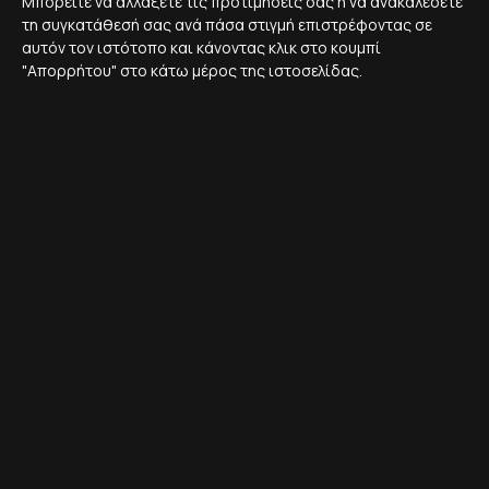
Μπορείτε να αλλάξετε τις προτιμήσεις σας ή να ανακαλέσετε
τη συγκατάθεσή σας ανά πάσα στιγμή επιστρέφοντας σε
Το EmiSwap είναι ένα νέου είδους παιχνιδοποίμενου AMM
αυτόν τον ιστότοπο και κάνοντας κλικ στο κουμπί
που υποστηρίζεται από το εγγενές Token το ESW.
"Απορρήτου" στο κάτω μέρος της ιστοσελίδας.
1 - 2'
27 Ιουν. 2021
AIRDROPS
Airdrop: DeFiChain