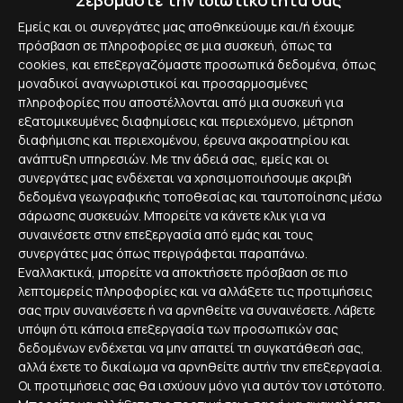
Σεβόμαστε την ιδιωτικότητά σας
Εμείς και οι συνεργάτες μας αποθηκεύουμε και/ή έχουμε
Η Hydra είναι μια proof-of-stake blockchain εφαρμογή που
πρόσβαση σε πληροφορίες σε μια συσκευή, όπως τα
σχεδιάστηκε με ένα σύνολο οικονομικών χαρακτηριστικών.
cookies, και επεξεργαζόμαστε προσωπικά δεδομένα, όπως
μοναδικοί αναγνωριστικοί και προσαρμοσμένες
πληροφορίες που αποστέλλονται από μια συσκευή για
εξατομικευμένες διαφημίσεις και περιεχόμενο, μέτρηση
διαφήμισης και περιεχομένου, έρευνα ακροατηρίου και
ανάπτυξη υπηρεσιών.
Με την άδειά σας, εμείς και οι
συνεργάτες μας ενδέχεται να χρησιμοποιήσουμε ακριβή
δεδομένα γεωγραφικής τοποθεσίας και ταυτοποίησης μέσω
σάρωσης συσκευών. Μπορείτε να κάνετε κλικ για να
συναινέσετε στην επεξεργασία από εμάς και τους
συνεργάτες μας όπως περιγράφεται παραπάνω.
Εναλλακτικά, μπορείτε να αποκτήσετε πρόσβαση σε πιο
λεπτομερείς πληροφορίες και να αλλάξετε τις προτιμήσεις
σας πριν συναινέσετε ή να αρνηθείτε να συναινέσετε.
Λάβετε
υπόψη ότι κάποια επεξεργασία των προσωπικών σας
δεδομένων ενδέχεται να μην απαιτεί τη συγκατάθεσή σας,
1 - 2'
αλλά έχετε το δικαίωμα να αρνηθείτε αυτήν την επεξεργασία.
27 Ιουν. 2021
AIRDROPS
Οι προτιμήσεις σας θα ισχύουν μόνο για αυτόν τον ιστότοπο.
Airdrop: EmiSwap