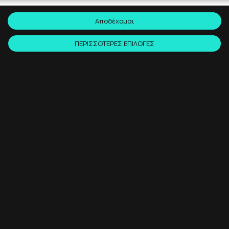
πλήρως αφιερωμένο για το Polygon (επίσημα Matic).
Αποδέχομαι
ΠΕΡΙΣΣΟΤΕΡΕΣ ΕΠΙΛΟΓΕΣ
1'
10 Ιουν. 2021
AIRDROPS
Airdrop: Arweave
Το Arweave είναι ένα νέο πρωτόκολλο αποθήκευσης