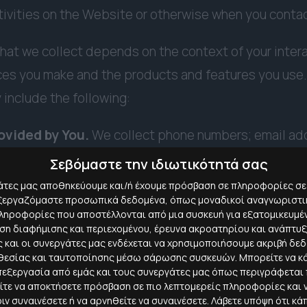
tivities on the Website or otherwise when you contac
hat we collect depends on the context of your intera
ces you make and the products and features you use
 include the following:
ovided by You.
We collect phone numbers; email ad
; contact preferences; passwords; usernames; maili
Σεβόμαστε την ιδιωτικότητά σας
nformation.
γάτες μας αποθηκεύουμε και/ή έχουμε πρόσβαση σε πληροφορίες σε
πεξεργαζόμαστε προσωπικά δεδομένα, όπως μοναδικοί αναγνωριστικ
ηροφορίες που αποστέλλονται από μια συσκευή για εξατομικευμέν
lect data necessary to process your payment if yo
ση διαφήμισης και περιεχομένου, έρευνα ακροατηρίου και ανάπτυ
rument number (such as a credit card number), and th
ίς και οι συνεργάτες μας ενδέχεται να χρησιμοποιήσουμε ακριβή δε
εσίας και ταυτοποίησης μέσω σάρωσης συσκευών. Μπορείτε να κάν
ent instrument. All payment data is stored by paypa
επεξεργασία από εμάς και τους συνεργάτες μας όπως περιγράφετα
their privacy notice link(s) here:
ίτε να αποκτήσετε πρόσβαση σε πιο λεπτομερείς πληροφορίες και ν
ιν συναινέσετε ή να αρνηθείτε να συναινέσετε.
Λάβετε υπόψη ότι κά