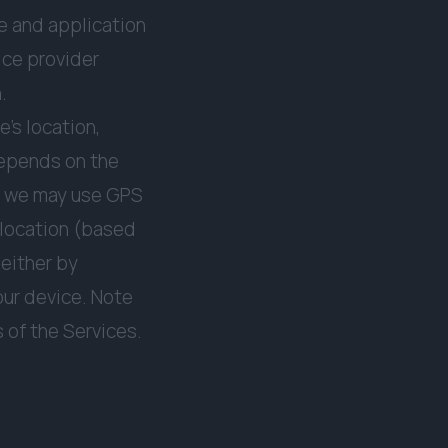
ce and application
ice provider
.
's location,
depends on the
e, we may use GPS
 location (based
 either by
our device. Note
 of the Services.