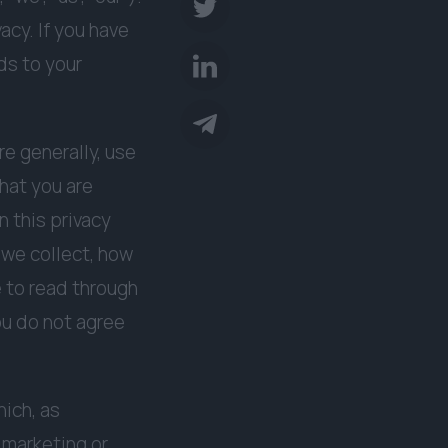
acy. If you have
ds to your
e generally, use
hat you are
n this privacy
 we collect, how
e to read through
you do not agree
hich, as
 marketing or