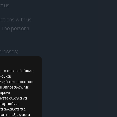
t us.
ctions with us
. The personal
dresses;
ng addresses;
 μια συσκευή, όπως
οί και
ες διαφημίσεις και
u make purchases,
ξη υπηρεσιών.
Με
e security code
δομένα
ετε κλικ για να
l and
ι παραπάνω.
α αλλάξετε τις
ποια επεξεργασία