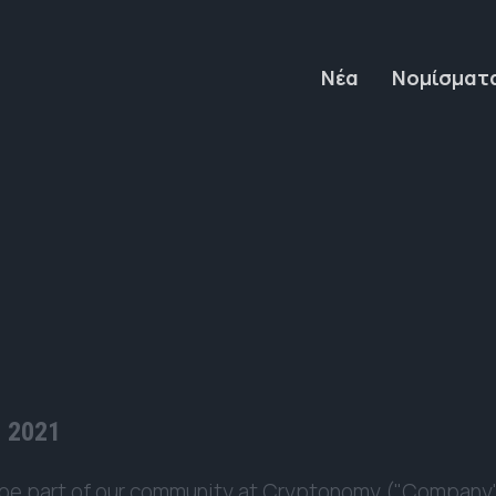
Νέα
Νομίσματ
, 2021
be part of our community at Cryptonomy ("Company", "w