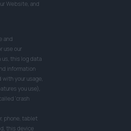
our Website, and
e and
r use our
us, this log data
and information
 with your usage,
atures you use),
alled 'crash
, phone, tablet
d, this device